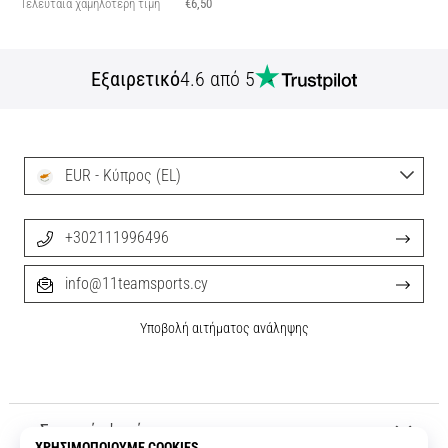
Τελευταία χαμηλότερη τιμή
€6,50
Εξαιρετικό
4.6 από 5
EUR - Κύπρος (EL)
+302111996496
info@11teamsports.cy
Υποβολή αιτήματος ανάληψης
Σχετικά μ' εμάς