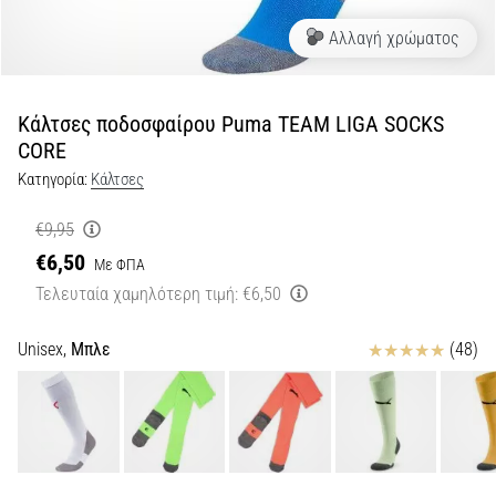
Αλλαγή χρώματος
Εμφάνιση
όλων
των
άρθρων
Κάλτσες ποδοσφαίρου Puma TEAM LIGA SOCKS
CORE
Κατηγορία:
Κάλτσες
€9,95
€6,50
Με ΦΠΑ
Τελευταία χαμηλότερη τιμή:
€6,50
Κριτικές
Unisex,
Μπλε
(48)