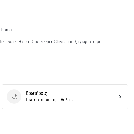
α Puma
te Teaser Hybrid Goalkeeper Gloves και ξεχωρίστε με
Ερωτήσεις
Ερωτήσεις
Ρωτήστε μας ό,τι θέλετε