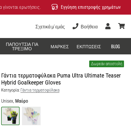
 γίνονται ερωτήσεις.
Εγγύηση επιστροφής χρημάτων
Σχετικά μ' εμάς
Βοήθεια
Χρήστης
καλάθ
ΠΑΠΟΎΤΣΙΑ ΓΙΑ
ΜΆΡΚΕΣ
ΕΚΠΤΏΣΕΙΣ
BLOG
ΤΡΈΞΙΜΟ
Δωρεάν αποστολή
Γάντια τερματοφύλακα Puma Ultra Ultimate Teaser
Hybrid Goalkeeper Gloves
Κατηγορία:
Γάντια τερματοφύλακα
Unisex,
Μαύρο