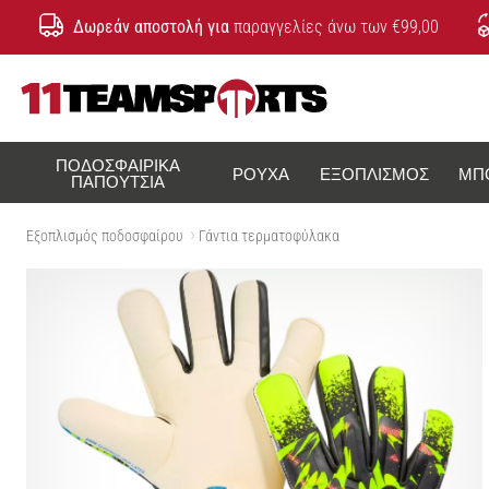
Δωρεάν αποστολή για
παραγγελίες άνω των €99,00
11teamsports.cy
ΠΟΔΟΣΦΑΙΡΙΚΆ
ΡΟΎΧΑ
ΕΞΟΠΛΙΣΜΌΣ
ΜΠ
ΠΑΠΟΎΤΣΙΑ
Εξοπλισμός ποδοσφαίρου
Γάντια τερματοφύλακα