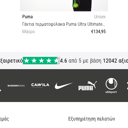
Puma
Unisex
Γάντια τερματοφύλακα Puma Ultra Ultimate Teaser Hybrid Goalkeeper Gloves
Μαύρο
€134,95
8,5 8 10
ξαιρετικό
4.6
από 5 με βάση
12042 αξι
 εμάς
Εξυπηρέτηση πελατών