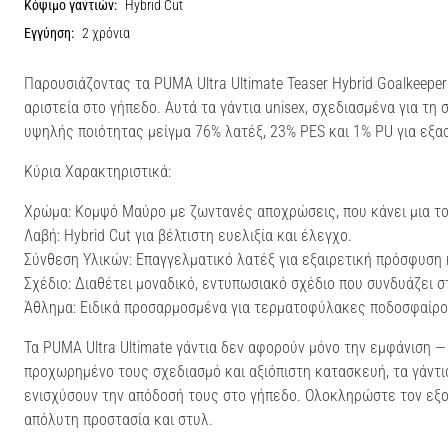
Κόψιμο γαντιών:
Hybrid Cut
Εγγύηση:
2 χρόνια
Παρουσιάζοντας τα PUMA Ultra Ultimate Teaser Hybrid Goalkeepe
αριστεία στο γήπεδο. Αυτά τα γάντια unisex, σχεδιασμένα για τ
υψηλής ποιότητας μείγμα 76% λατέξ, 23% PES και 1% PU για εξα
Κύρια Χαρακτηριστικά:
Χρώμα: Κομψό Μαύρο με ζωντανές αποχρώσεις, που κάνει μια τ
Λαβή: Hybrid Cut για βέλτιστη ευελιξία και έλεγχο.
Σύνθεση Υλικών: Επαγγελματικό λατέξ για εξαιρετική πρόσφυση 
Σχέδιο: Διαθέτει μοναδικό, εντυπωσιακό σχέδιο που συνδυάζει σ
Άθλημα: Ειδικά προσαρμοσμένα για τερματοφύλακες ποδοσφαίρο
Τα PUMA Ultra Ultimate γάντια δεν αφορούν μόνο την εμφάνιση — 
προχωρημένο τους σχεδιασμό και αξιόπιστη κατασκευή, τα γάντι
ενισχύσουν την απόδοσή τους στο γήπεδο. Ολοκληρώστε τον εξοπ
απόλυτη προστασία και στυλ.