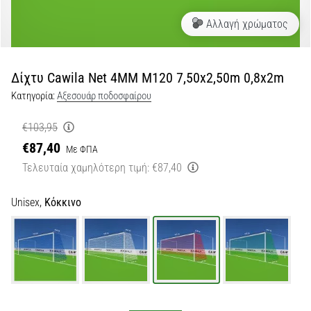
Αλλαγή χρώματος
Εμφάνιση
όλων
των
άρθρων
Δίχτυ Cawila Net 4MM M120 7,50x2,50m 0,8x2m
Κατηγορία:
Αξεσουάρ ποδοσφαίρου
€103,95
€87,40
Με ΦΠΑ
Τελευταία χαμηλότερη τιμή:
€87,40
Unisex,
Κόκκινο