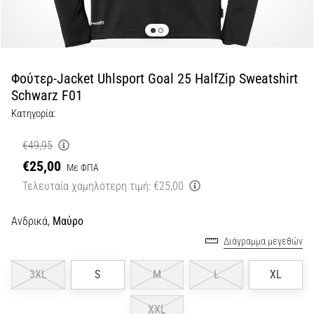
Εμφάνιση
όλων
των
άρθρων
Φούτερ-Jacket Uhlsport Goal 25 HalfZip Sweatshirt
Schwarz F01
Κατηγορία:
€49,95
€25,00
Με ΦΠΑ
Τελευταία χαμηλότερη τιμή:
€25,00
Ανδρικά,
Μαύρο
Διάγραμμα μεγεθών
3XL
S
M
L
XL
XXL