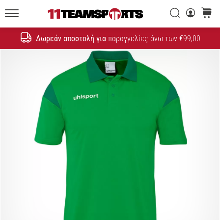
εξέλιξη
ενός
Αναζήτηση
καλάθι
συμβόλου
11teamsports.cy
ταχύτητας
Δωρεάν αποστολή για
παραγγελίες άνω των €99,00
Αναζήτηση
1. 11. 2021
•
1 λεπτά ανάγνωσης
Τα
καλύτερα
ποδοσφαιρικά
δώρα
Επιλέξτε
έγκαιρα
τα
καλύτερα
ποδοσφαιρικά
δώρα