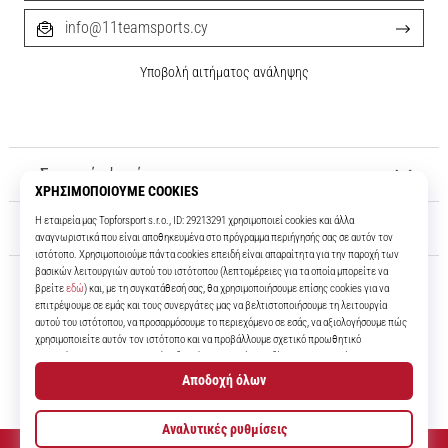
info@11teamsports.cy
Υποβολή αιτήματος ανάληψης
Σχετικά μ' εμάς
Εξυπηρέτηση πελατών
11teamsports.cy
Για πάνω από 16 χρόνια είμαστε οι συμπαίκτες σας, προσφέροντάς σας
τα καλύτερα και πιο σύγχρονα ποδοσφαιρικά προϊόντα.