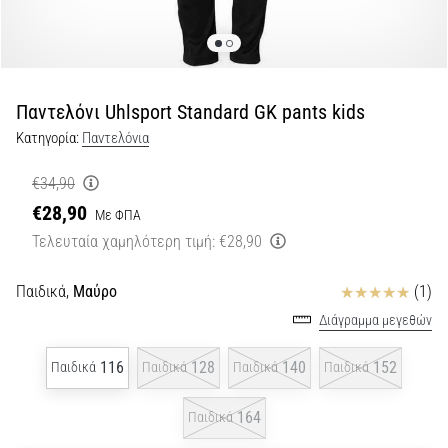
Εμφάνιση
όλων
των
άρθρων
Παντελόνι Uhlsport Standard GK pants kids
Κατηγορία:
Παντελόνια
€34,90
€28,90
Με ΦΠΑ
Τελευταία χαμηλότερη τιμή:
€28,90
Κριτικές
Παιδικά,
Μαύρο
(1)
Διάγραμμα μεγεθών
116
128
140
152
Παιδικά
Παιδικά
Παιδικά
Παιδικά
164
Παιδικά