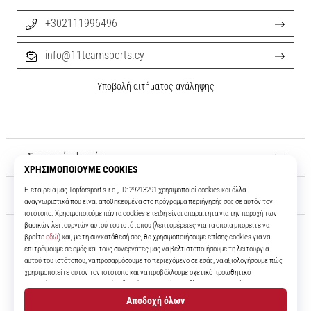
+302111996496
info@11teamsports.cy
Υποβολή αιτήματος ανάληψης
Σχετικά μ' εμάς
Εξυπηρέτηση πελατών
11teamsports.cy
Για πάνω από 16 χρόνια είμαστε οι συμπαίκτες σας, προσφέροντάς σας
τα καλύτερα και πιο σύγχρονα ποδοσφαιρικά προϊόντα.