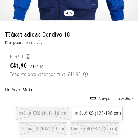
Εμφάνιση
όλων
των
άρθρων
Τζάκετ adidas Condivo 18
Κατηγορία:
Μπουφάν
€59,90
€41,90
Με ΦΠΑ
Τελευταία χαμηλότερη τιμή:
€41,90
Παιδικά,
Μπλε
Διάγραμμα μεγεθών
XXS (111-116 cm)
XS (123-128 cm)
Παιδικά
Παιδικά
S (135-140 cm)
M (147-152 cm)
Παιδικά
Παιδικά