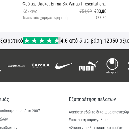
Φούτερ-Jacket Erima Six Wings Presentation Jacket
Κόκκινο
€51,99
€33,80
Τελευταία χαμηλότερη τιμή
€33,80
S M L 128 152 XXL
ξαιρετικό
4.6
από 5 με βάση
12050 αξι
 εμάς
Εξυπηρέτηση πελατών
 ποδόσφαιρο από το 2007
Ασκήστε εδώ το δικαίωμα υπαναχώ
ελών
Επιστροφή παραγγελίας
ρεσβευτών
Αξίωση για ελαττωματικό προϊόν