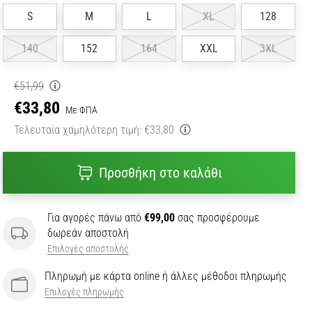
S
M
L
XL
128
140
152
164
XXL
3XL
€51,99
€33,80
Με ΦΠΑ
Τελευταία χαμηλότερη τιμή:
€33,80
Προσθήκη στο καλάθι
Για αγορές πάνω από
€99,00
σας προσφέρουμε
δωρεάν αποστολή
Επιλογές αποστολής
Πληρωμή με κάρτα online ή άλλες μέθοδοι πληρωμής
Επιλογές πληρωμής