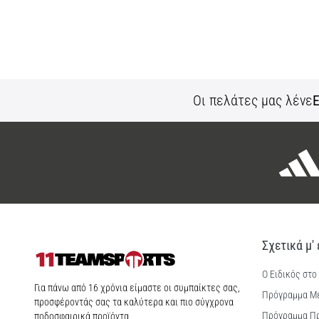
Οι πελάτες μας λένε
Ε
Σχετικά μ'
Ο Ειδικός στο
11teamsports.cy
Για πάνω από 16 χρόνια είμαστε οι συμπαίκτες σας,
Πρόγραμμα Μ
προσφέροντάς σας τα καλύτερα και πιο σύγχρονα
Πρόγραμμα Π
ποδοσφαιρικά προϊόντα.