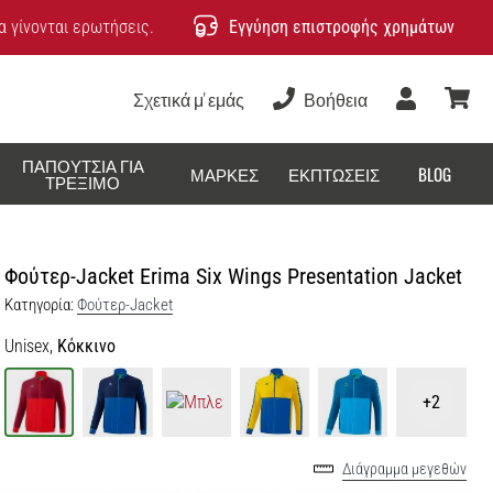
 γίνονται ερωτήσεις.
Εγγύηση επιστροφής χρημάτων
Σχετικά μ' εμάς
Βοήθεια
Χρήστης
καλάθ
ΠΑΠΟΎΤΣΙΑ ΓΙΑ
ΜΆΡΚΕΣ
ΕΚΠΤΏΣΕΙΣ
BLOG
ΤΡΈΞΙΜΟ
Φούτερ-Jacket Erima Six Wings Presentation Jacket
Κατηγορία:
Φούτερ-Jacket
Unisex,
Κόκκινο
+2
Διάγραμμα μεγεθών