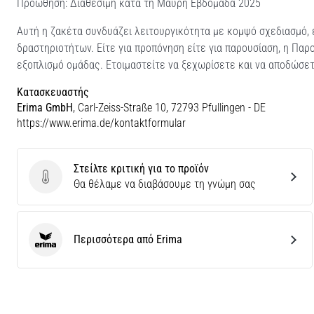
Προώθηση: Διαθέσιμη κατά τη Μαύρη Εβδομάδα 2025
Αυτή η ζακέτα συνδυάζει λειτουργικότητα με κομψό σχεδιασμό, 
δραστηριοτήτων. Είτε για προπόνηση είτε για παρουσίαση, η Παρο
εξοπλισμό ομάδας. Ετοιμαστείτε να ξεχωρίσετε και να αποδώσετ
Κατασκευαστής
Erima GmbH
, Carl-Zeiss-Straße 10, 72793 Pfullingen - DE
https://www.erima.de/kontaktformular
Στείλτε κριτική για το προϊόν
Στείλτε κριτική για το προϊόν
Θα θέλαμε να διαβάσουμε τη γνώμη σας
Περισσότερα από Erima
Erima