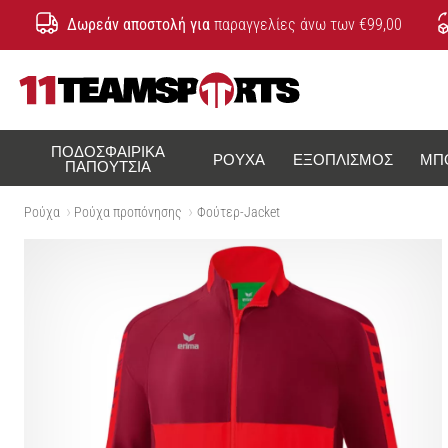
Δωρεάν αποστολή για
παραγγελίες άνω των €99,00
11teamsports.cy
ΠΟΔΟΣΦΑΙΡΙΚΆ
ΡΟΎΧΑ
ΕΞΟΠΛΙΣΜΌΣ
ΜΠ
ΠΑΠΟΎΤΣΙΑ
Ρούχα
Ρούχα προπόνησης
Φούτερ-Jacket