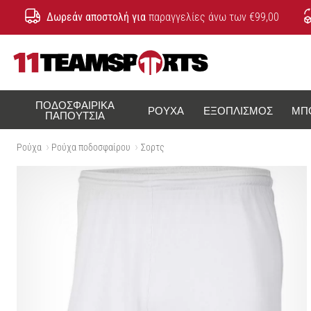
Δωρεάν αποστολή για
παραγγελίες άνω των €99,00
11teamsports.cy
ΠΟΔΟΣΦΑΙΡΙΚΆ
ΡΟΎΧΑ
ΕΞΟΠΛΙΣΜΌΣ
ΜΠ
ΠΑΠΟΎΤΣΙΑ
Ρούχα
Ρούχα ποδοσφαίρου
Σορτς