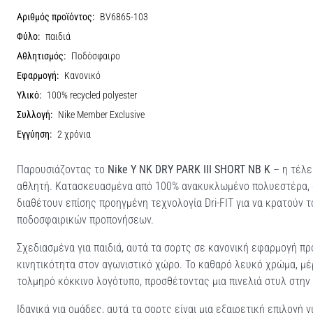
Αριθμός προϊόντος:
BV6865-103
Φύλο:
παιδιά
Αθλητισμός:
Ποδόσφαιρο
Εφαρμογή:
Κανονικό
Υλικό:
100% recycled polyester
Συλλογή:
Nike Member Exclusive
Εγγύηση:
2 χρόνια
Παρουσιάζοντας το
Nike Y NK DRY PARK III SHORT NB K
– η τέλε
αθλητή. Κατασκευασμένα από 100% ανακυκλωμένο πολυεστέρα, αυ
διαθέτουν επίσης προηγμένη τεχνολογία Dri-FIT για να κρατούν τ
ποδοσφαιρικών προπονήσεων.
Σχεδιασμένα για παιδιά, αυτά τα σορτς σε κανονική εφαρμογή π
κινητικότητα στον αγωνιστικό χώρο. Το καθαρό λευκό χρώμα, μέ
τολμηρό κόκκινο λογότυπο, προσθέτοντας μια πινελιά στυλ στην
Ιδανικά για ομάδες, αυτά τα σορτς είναι μια εξαιρετική επιλογή