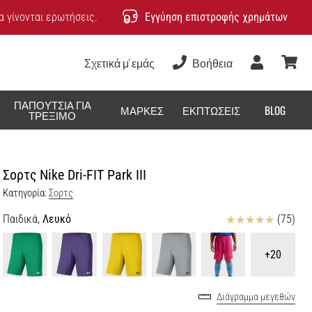
 γίνονται ερωτήσεις.
Εγγύηση επιστροφής χρημάτων
Σχετικά μ' εμάς
Βοήθεια
Χρήστης
καλάθ
ΠΑΠΟΎΤΣΙΑ ΓΙΑ
ΜΆΡΚΕΣ
ΕΚΠΤΏΣΕΙΣ
BLOG
ΤΡΈΞΙΜΟ
Σορτς Nike Dri-FIT Park III
Κατηγορία:
Σορτς
Κριτικές
Παιδικά,
Λευκό
(75)
+20
Διάγραμμα μεγεθών