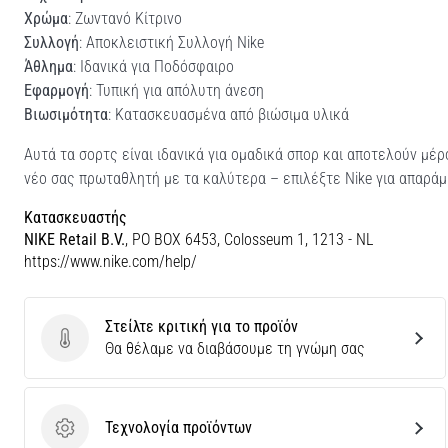
Χρώμα
: Ζωντανό Κίτρινο
Συλλογή
: Αποκλειστική Συλλογή Nike
Άθλημα
: Ιδανικά για Ποδόσφαιρο
Εφαρμογή
: Τυπική για απόλυτη άνεση
Βιωσιμότητα
: Κατασκευασμένα από βιώσιμα υλικά
Αυτά τα σορτς είναι ιδανικά για ομαδικά σπορ και αποτελούν μέ
νέο σας πρωταθλητή με τα καλύτερα – επιλέξτε Nike για απαράμι
Κατασκευαστής
NIKE Retail B.V.
, PO BOX 6453, Colosseum 1, 1213 - NL
https://www.nike.com/help/
Στείλτε κριτική για το προϊόν
Στείλτε κριτική για το προϊόν
Θα θέλαμε να διαβάσουμε τη γνώμη σας
Τεχνολογία προϊόντων
Τεχνολογία προϊόντων