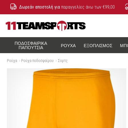
Δωρεάν αποστολή για
παραγγελίες άνω των €99,00
11teamsports.cy
ΠΟΔΟΣΦΑΙΡΙΚΆ
ΡΟΎΧΑ
ΕΞΟΠΛΙΣΜΌΣ
ΜΠ
ΠΑΠΟΎΤΣΙΑ
Ρούχα
Ρούχα ποδοσφαίρου
Σορτς