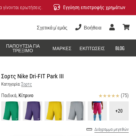
 γίνονται ερωτήσεις.
Εγγύηση επιστροφής χρημάτων
Σχετικά μ' εμάς
Βοήθεια
Χρήστης
καλάθ
ΠΑΠΟΎΤΣΙΑ ΓΙΑ
ΜΆΡΚΕΣ
ΕΚΠΤΏΣΕΙΣ
BLOG
ΤΡΈΞΙΜΟ
Σορτς Nike Dri-FIT Park III
Κατηγορία:
Σορτς
Κριτικές
Παιδικά,
Κίτρινο
(75)
+20
Διάγραμμα μεγεθών