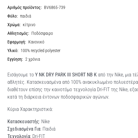
Αριθμός προϊόντος:
BV6865-739
Φύλο:
παιδιά
Χρώμα:
κίτρινο
Αθλητισμός:
Ποδόσφαιρο
Εφαρμογή:
Κανονικό
Υλικό:
100% recycled polyester
Εγγύηση:
2 χρόνια
Εισάγουμε το
Y NK DRY PARK III SHORT NB K
από την Nike, μια τ
αθλητές. Κατασκευασμένα από 100% ανακυκλωμένο πολυεστέρα, α
διαθέτουν επίσης την καινοτόμο τεχνολογία Dri-FIT της Nike, εξα
κατά τη διάρκεια έντονων ποδοσφαιρικών αγώνων.
Κύρια Χαρακτηριστικά:
Κατασκευαστής
: Nike
Σχεδιασμένα Για
: Παιδιά
Τεχνολογία
: Dri-FIT