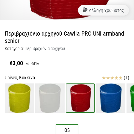
Αλλαγή χρώματος
Εμφάνιση
όλων
των
άρθρων
Περιβραχιόνιο αρχηγού Cawila PRO UNI armband
senior
Κατηγορία:
Περιβραχιόνια αρχηγού
€3,00
Με ΦΠΑ
Κριτικές
Unisex,
Κόκκινο
(1)
OS