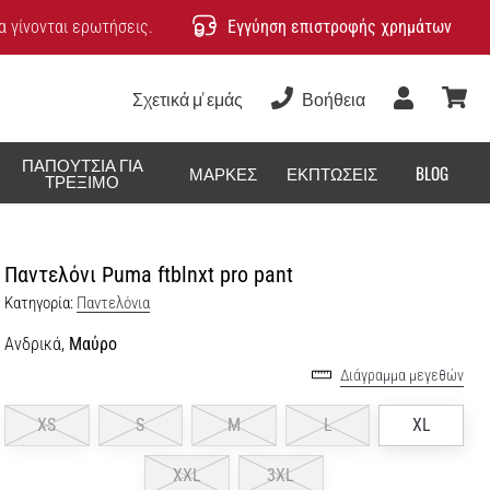
 γίνονται ερωτήσεις.
Εγγύηση επιστροφής χρημάτων
Σχετικά μ' εμάς
Βοήθεια
Χρήστης
καλάθ
ΠΑΠΟΎΤΣΙΑ ΓΙΑ
ΜΆΡΚΕΣ
ΕΚΠΤΏΣΕΙΣ
BLOG
ΤΡΈΞΙΜΟ
Παντελόνι Puma ftblnxt pro pant
Κατηγορία:
Παντελόνια
Ανδρικά,
Μαύρο
Διάγραμμα μεγεθών
XS
S
M
L
XL
XXL
3XL