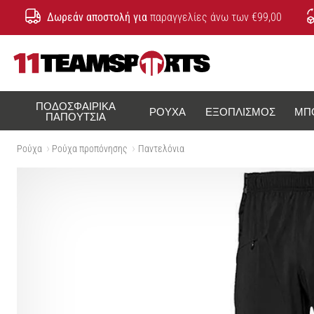
Δωρεάν αποστολή για
παραγγελίες άνω των €99,00
11teamsports.cy
ΠΟΔΟΣΦΑΙΡΙΚΆ
ΡΟΎΧΑ
ΕΞΟΠΛΙΣΜΌΣ
ΜΠ
ΠΑΠΟΎΤΣΙΑ
Ρούχα
Ρούχα προπόνησης
Παντελόνια