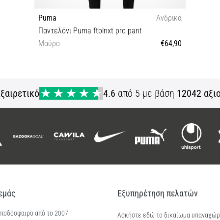
Puma
Ανδρικά
Παντελόνι Puma ftblnxt pro pant
Μαύρο
€64,90
XL
ξαιρετικό
4.6
από 5 με βάση
12042 αξι
 εμάς
Εξυπηρέτηση πελατών
 ποδόσφαιρο από το 2007
Ασκήστε εδώ το δικαίωμα υπαναχώ